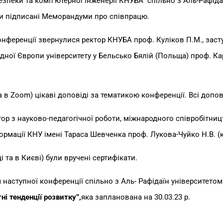
зпеки та комп’ютерної інженерії КНУБА спільно з Аль-Рафідаїн
ми підписані Меморандуми про співпрацю.
нференції звернулися ректор КНУБА проф. Куліков П.М., засту
дної Європи університету у Бельсько Бялій (Польща) проф. Кар
та в Zoom) цікаві доповіді за тематикою конференції. Всі допо
ор з науково-педагогічної роботи, міжнародного співробітницт
ормації КНУ імені Тараса Шевченка проф. Лукова-Чуйко Н.В. (
 та в Києві) були вручені сертифікати.
 наступної конференції спільно з Аль- Рафідаїн університето
ні тенденції розвитку”,
яка запланована на 30.03.23 р.