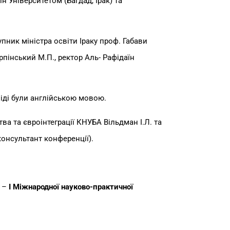
 Університетом (Багдад, Ірак) та
пник міністра освіти Іраку проф. Габави
пінський М.П., ректор Аль- Рафідаїн
віді були англійською мовою.
ва та євроінтеграції КНУБА Вільдман І.Л. та
консультант конференції).
м –
I Міжнародної науково-практичної