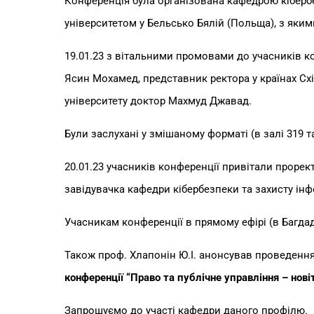
Конференція була організована кафедрою кібербе
університетом у Бельсько Бялій (Польща), з яки
19.01.23 з вітальними промовами до учасників ко
Ясин Мохамед, представник ректора у країнах Схі
університету доктор Махмуд Джавад.
Були заслухані у змішаному форматі (в залі 319 
20.01.23 учасників конференції привітали прорект
завідувачка кафедри кібербезпеки та захисту інф
Учасникам конференції в прямому ефірі (в Багдаді
Також проф. Хлапонін Ю.І. анонсував проведення
конференції “Право та публічне управління – новіт
Запрошуємо до участі кафедри даного профілю.