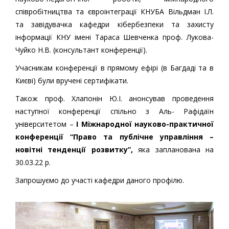
співробітництва та євроінтеграції КНУБА Вільдман І.Л.
та завідувачка кафедри кібербезпеки та захисту
інформації КНУ імені Тараса Шевченка проф. Лукова-
Чуйко Н.В. (консультант конференції).
Учасникам конференції в прямому ефірі (в Багдаді та в
Києві) були вручені сертифікати.
Також проф. Хлапонін Ю.І. анонсував проведення
наступної конференції спільно з Аль- Рафідаїн
університетом –
I Міжнародної науково-практичної
конференції “Право та публічне управління
–
новітні тенденції розвитку”,
яка запланована на
30.03.22 р.
Запрошуємо до участі кафедри даного профілю.