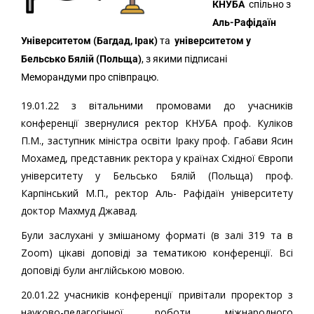
КНУБА
спільно з
Аль-Рафідаїн
Університетом (Багдад, Ірак)
та
університетом у
Бельсько Бялій (Польща)
, з якими підписані
Меморандуми про співпрацю.
19.01.22 з вітальними промовами до учасників
конференції звернулися ректор КНУБА проф. Куліков
П.М., заступник міністра освіти Іраку проф. Габави Ясин
Мохамед, представник ректора у країнах Східної Європи
університету у Бельсько Бялій (Польща) проф.
Карпінський М.П., ректор Аль- Рафідаїн університету
доктор Махмуд Джавад.
Були заслухані у змішаному форматі (в залі 319 та в
Zoom) цікаві доповіді за тематикою конференції. Всі
доповіді були англійською мовою.
20.01.22 учасників конференції привітали проректор з
науково-педагогічної роботи, міжнародного