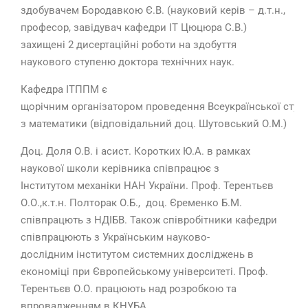
здобувачем Бородавкою Є.В. (науковий керів – д.т.н.,
професор, завідувач кафедри ІТ Цюцюра С.В.)
захищені 2 дисертаційні роботи на здобуття
наукового ступеню доктора технічних наук.
Кафедра ІТППМ є
щорічним організатором проведення Всеукраїнської студ
з математики (відповідальний доц. Шутовський О.М.)
Доц. Доля О.В. і асист. Коротких Ю.А. в рамках
наукової школи керівника співпрацює з
Інститутом механіки НАН України. Проф. Терентьєв
О.О.,к.т.н. Полторак О.Б., доц. Єременко Б.М.
співпрацють з НДІБВ. Також співробітники кафедри
співпрацюють з Українським науково-
дослідним інститутом системних досліджень в
економіці при Європейському університеті. Проф.
Терентьєв О.О. працюють над розробкою та
впровадженням в КНУБА