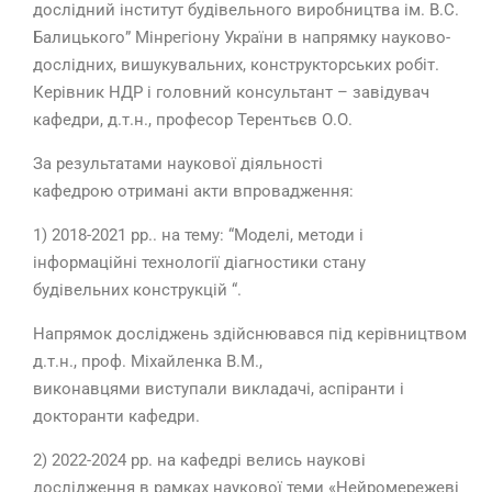
дослідний інститут будівельного виробництва ім. В.С.
Балицького” Мінрегіону України в напрямку науково-
дослідних, вишукувальних, конструкторських робіт.
Керівник НДР і головний консультант – завідувач
кафедри, д.т.н., професор Терентьєв О.О.
За результатами наукової діяльності
кафедрою отримані акти впровадження:
1) 2018-2021 рр.. на тему: “Моделі, методи і
інформаційні технології діагностики стану
будівельних конструкцій “.
Напрямок досліджень здійснювався під керівництвом
д.т.н., проф. Міхайленка В.М.,
виконавцями виступали викладачі, аспіранти і
докторанти кафедри.
2) 2022-2024 рр. на кафедрі велись наукові
дослідження в рамках наукової теми «Нейромережеві