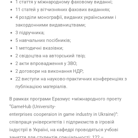
1 стаття у міжнародному фаховому виданні;
11 статей у вітчизняних фахових виданнях;
4 розділи монографії, виданих українськими і
закордонними видавництвами;
3 підручника;
5 навчальних посібників;
1 методичні вказівки;
2 свідоцтва на авторський твір;
2 акти впровадження у ЗВО;
2 договори на виконання НДР;
22 виступи на науково-практичних конференціях з
публікацією матеріалів.
В рамках програми Еразмус +міжнародного проету
“GameHub (University-
enterprises cooperaion in game industry in Ukraine)”:
співпраця університетів і підприємств в ігровій
індустрії в Україні, на кафедрі проводяться учбові
заняття для студентів спеціальності: 122 –