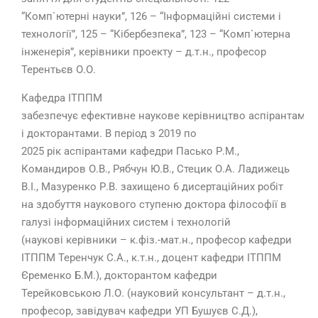
“Комп`ютерні науки”, 126 – “Інформаційні системи і
технології”, 125 – “Кібербезпека”, 123 – “Комп`ютерна
інженерія”, керівники проекту – д.т.н., професор
Терентьєв О.О.
Кафедра ІТППМ
забезпечує ефективне наукове керівництво аспірантами
і докторантами. В період з 2019 по
2025 рік аспірантами кафедри Пасько Р.М.,
Командиров О.В., Рябчун Ю.В., Стецик О.А. Ладижець
В.І., Мазуренко Р.В. захищено 6 дисертаційних робіт
на здобуття наукового ступеню доктора філософії в
галузі інформаційних систем і технологій
(наукові керівники – к.фіз.-мат.н., професор кафедри
ІТППМ Теренчук С.А., к.т.н., доцент кафедри ІТППМ
Єременко Б.М.), докторантом кафедри
Терейковською Л.О. (науковий консультант – д.т.н.,
професор, завідувач кафедри УП Бушуєв С.Д.),