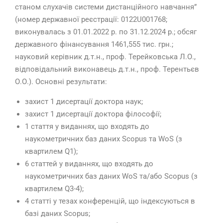
станом слухачів системи дистанційного навчання”
(номер державної реєстрації: 0122U001768;
виконувалась з 01.01.2022 р. по 31.12.2024 р.; обсяг
державного фінансування 1461,555 тис. грн.;
науковий керівник д.т.н., проф. Терейковська Л.О.,
відповідальний виконавець д.т.н., проф. Терентьєв
О.О.). Основні результати:
захист 1 дисертації доктора наук;
захист 1 дисертації доктора філософії;
1 стаття у виданнях, що входять до
наукометричних баз даних Scopus та WoS (з
квартилем Q1);
6 статтей у виданнях, що входять до
наукометричних баз даних WoS та/або Scopus (з
квартилем Q3-4);
4 статті у тезах конференцій, що індексуються в
базі даних Scopus;