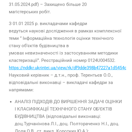
31.05.2024.pdf) – Захищено більше 20
магістерських робіт.
З 01.01 2025 р. викладачами кафедри
ведуться наукові дослідження в рамках комплексної
теми ” Інформаційна технологія оцінки технічного
стану об’єктів будівництва в
умовах невизначеності із застосуванням методики
кластеризації”. Реєстраційний номер 0124U004532.
https://nddkr.ukrintei.ua/view/rk/df9dde398b47227a1d5454cc
Науковий керівник – д.т.н., проф. Терентьєв О.О.,
відповідальні виконавці – викладачі кафедри за
напрямами:
АНАЛІЗ ПІДХОДІВ ДО ВИРІШЕННЯ ЗАДАЧІ ОЦІНКИ
І КЛАСИФІКАЦІЇ ТЕХНІЧНОГО СТАНУ ОБ’ЄКТІВ
БУДІВНИЦТВА (відповідальні виконавці:
доц.Турчанінова Л.І., доц. Полтораченко Н.І., доц.
Доля О.В., ст. викл. Коротких Ю.А.);