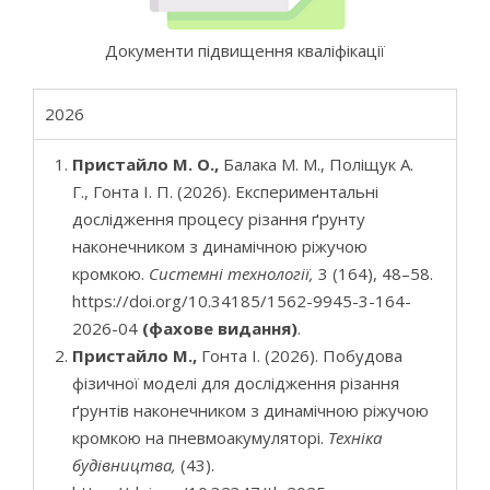
Документи підвищення кваліфікації
2026
Пристайло М. О.,
Балака М. М., Поліщук А.
Г., Гонта І. П. (2026). Експериментальні
дослідження процесу різання ґрунту
наконечником з динамічною ріжучою
кромкою.
Системні технології,
3 (164), 48–58.
https://doi.org/10.34185/1562-9945-3-164-
2026-04
(фахове видання)
.
Пристайло М.,
Гонта І. (2026). Побудова
фізичної моделі для дослідження різання
ґрунтів наконечником з динамічною ріжучою
кромкою на пневмоакумуляторі.
Техніка
будівництва,
(43).