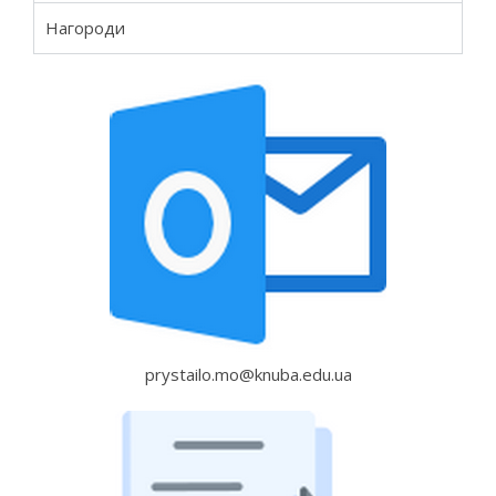
Нагороди
prystailo.mo@knuba.edu.ua