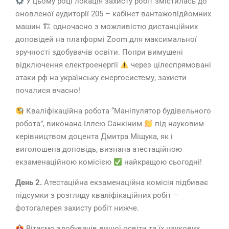
У цьому році локація захисту робіт змістилась до
оновленої аудиторії 205 – кабінет вантажопідйомних
машин 🏗 одночасно з можливістю дистанційних
доповідей на платформі Zoom для максимальної
зручності здобувачів освіти. Попри вимушені
відключення електроенергії
через цілеспрямовані
атаки рф на українську енергосистему, захисти
почалися вчасно!
Кваліфікаційна робота “Маніпулятор будівельного
робота”, виконана Іллею Санкіним
під науковим
керівництвом доцента Дмитра Міщука, як і
виголошена доповідь, визнана атестаційною
екзаменаційною комісією
найкращою сьогодні!
День 2.
Атестаційна екзаменаційна комісія підбиває
підсумки з розгляду кваліфікаційних робіт –
фотогалерея захисту робіт нижче.
Вітаємо здобувачів вищої освіти та їх наукових