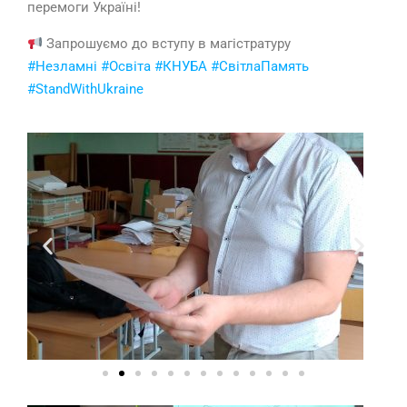
перемоги Україні!
Запрошуємо до вступу в магістратуру
#Незламні
#Освіта
#КНУБА
#СвітлаПамять
#StandWithUkraine