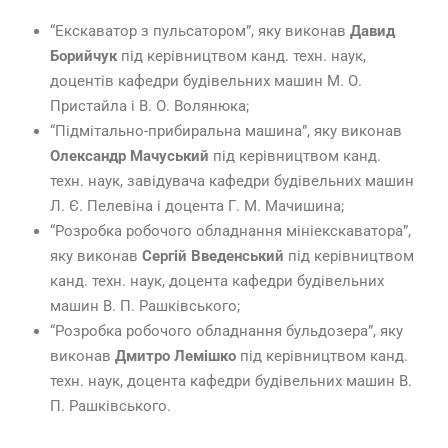
“Екскаватор з пульсатором”, яку виконав
Давид
Борийчук
під керівництвом канд. техн. наук,
доцентів кафедри будівельних машин М. О.
Пристайла і В. О. Волянюка;
“Підмітально-прибиральна машина”, яку виконав
Олександр
Мачуський
під керівництвом канд.
техн. наук, завідувача кафедри будівельних машин
Л. Є. Пелевіна і доцента Г. М. Мачишина;
“Розробка робочого обладнання мініекскаватора”,
яку виконав
Сергій
Введенський
під керівництвом
канд. техн. наук, доцента кафедри будівельних
машин В. П. Рашківського;
“Розробка робочого обладнання бульдозера”, яку
виконав
Дмитро
Лемішко
під керівництвом канд.
техн. наук, доцента кафедри будівельних машин В.
П. Рашківського.