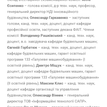
Єсипенко
– голова комісії, д-р техн. наук, професор,
генеральний директор НДІ інноваційного
будівництва;
Олександр Гаркавенко
– заступник
голови, канд. техн. наук, доцент, доцент кафедри
професійної освіти, заступник декана ФАІТ. Члени
комісії:
Володимир Рашківський
– канд. техн. наук,
доцент, в.о. завідувача кафедри будівельних машин;
Євгеній Горбатюк
– канд. техн. наук, доцент, доцент
кафедри будівельних машин, гарант освітньої
програми 133 «Галузеве машинобудування» (І
освітній рівень);
Дмитро Міщук
– канд. техн. наук,
доцент, доцент кафедри будівельних машин, гарант
освітньої програми 133 «Галузеве машинобудування»
(ІІ освітній рівень);
Максим Клис
– канд. техн. наук,
доцент кафедри організації та управління
будівництвом;
Олександр Вінник
– генеральний
директор ТОВ «Інформаційні технології САПР».