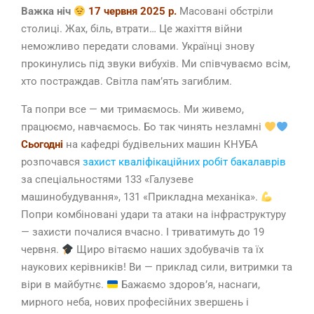
Важка ніч
17 червня 2025 р.
Масовані обстріли
столиці. Жах, біль, втрати… Це жахіття війни
неможливо передати словами. Українці знову
прокинулись під звуки вибухів. Ми співчуваємо всім,
хто постраждав. Світла памʼять загиблим.
Та попри все — ми тримаємось. Ми живемо,
працюємо, навчаємось. Бо так чинять незламні
Сьогодні
на кафедрі будівельних машин КНУБА
розпочався
захист кваліфікаційних робіт бакалаврів
за спеціальностями 133 «Галузеве
машинобудування», 131 «Прикладна механіка».
Попри комбіновані удари та атаки на інфраструктуру
— захисти почалися вчасно. І триватимуть до 19
червня.
Щиро вітаємо наших здобувачів та їх
наукових керівників! Ви — приклад сили, витримки та
віри в майбутнє.
Бажаємо здоров’я, наснаги,
мирного неба, нових професійних звершень і