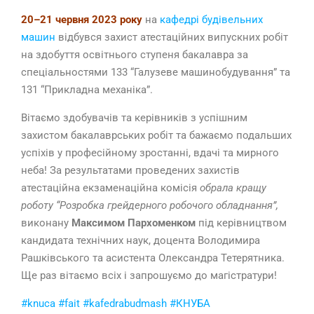
20–21 червня 2023 року
на
кафедрі будівельних
машин
відбувся захист атестаційних випускних робіт
на здобуття освітнього ступеня бакалавра за
спеціальностями 133 “Галузеве машинобудування” та
131 “Прикладна механіка”.
Вітаємо здобувачів та керівників з успішним
захистом бакалаврських робіт та бажаємо подальших
успіхів у професійному зростанні, вдачі та мирного
неба! За результатами проведених захистів
атестаційна екзаменаційна комісія
обрала кращу
роботу “Розробка грейдерного робочого обладнання”,
виконану
Максимом Пархоменком
під керівництвом
кандидата технічних наук, доцента Володимира
Рашківського та асистента Олександра Тетерятника.
Ще раз вітаємо всіх і запрошуємо до магістратури!
#knuca
#fait
#kafedrabudmash
#КНУБА