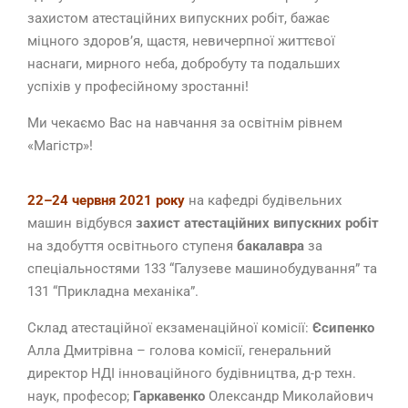
захистом атестаційних випускних робіт, бажає
міцного здоров’я, щастя, невичерпної життєвої
наснаги, мирного неба, добробуту та подальших
успіхів у професійному зростанні!
Ми чекаємо Вас на навчання за освітнім рівнем
«Магістр»!
22–24 червня 2021 року
на кафедрі будівельних
машин відбувся
захист атестаційних випускних робіт
на здобуття освітнього ступеня
бакалавра
за
спеціальностями 133 “Галузеве машинобудування” та
131 “Прикладна механіка”.
Склад атестаційної екзаменаційної комісії:
Єсипенко
Алла Дмитрівна – голова комісії, генеральний
директор НДІ інноваційного будівництва, д-р техн.
наук, професор;
Гаркавенко
Олександр Миколайович