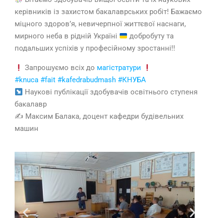
керівників із захистом бакалаврських робіт! Бажаємо
міцного здоров’я, невичерпної життєвої наснаги,
мирного неба в рідній Україні
добробуту та
подальших успіхів у професійному зростанні!!
Запрошуємо всіх до
магістратури
#knuca
#fait
#kafedrabudmash
#КНУБА
Наукові публікації здобувачів освітнього ступеня
бакалавр
✍️ Максим Балака, доцент кафедри будівельних
машин