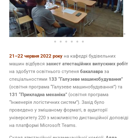
21–22 червня 2022 року
на кафедрі будівельних
машин відбувся
захист атестаційних випускних робіт
на здобуття освітнього ступеня
бакалавра
за
спеціальностями
133 “Галузеве машинобудування”
(освітня програма “Галузеве машинобудування”) та
131 “Прикладна механіка”
(освітня програма
“Інженерія логістичних систем”). Захід було
проведено у змішаному форматі, в аудиторії
університету 220 з можливістю дистанційної доповіді
на платформі Microsoft Teams.
Склад атестаційної екзаменаційної комісії:
Алла