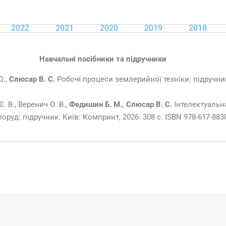
2022
2021
2020
2019
2018
Навчальні посібники та підручники
О.,
Слюсар В. С.
Робочі процеси землерийної техніки: підручник.
. В., Веренич О. В.,
Федишин Б. М., Слюсар В. С.
Інтелектуальн
оруд: підручник. Київ: Компринт, 2026. 308 с. ISBN 978-617-8830