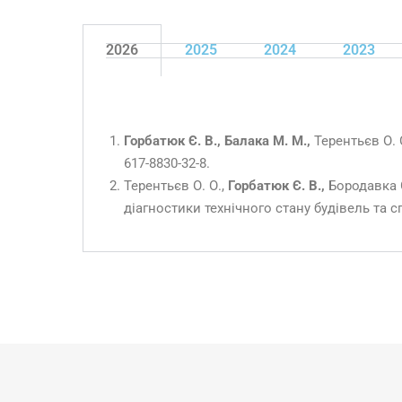
2026
2025
2024
2023
Горбатюк Є. В., Балака М. М.,
Терентьєв О. 
617-8830-32-8.
Терентьєв О. О.,
Горбатюк Є. В.,
Бородавка Є
діагностики технічного стану будівель та сп