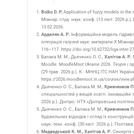
Boiko D. P.
Application of fuzzy models in th
Міжнар. студ. наук. конф. (13 лют. 2026 р.),
13.02.2026.
Арделян А. Р.
Інформаційна модель гідравл
інтеграція галузей наук:
матеріали X Міжнар. 
116–117. https://doi.org/10.62732/liga-inter-2
Балака М. М., Дьяченко О. С.,
Халітов А. Р.
М
Moodle.
MoodleMoot Ukraine 2026. Теорія і 
(29 трав. 2026 р.). К.: МННЦ ІТС НАН Украї
https://2026.moodlemoot.in.ua/course/view.p
Дьяченко О. С., Балака М. М.,
Кривченков П.
спеціальностей у вищій освіті.
Інноваційні 
2026 р.). Дніпро: НТУ «Дніпровська політехн
Дьяченко О. С., Балака М. М.,
Кривченков П.
будівельних відходів і огляд їх конструкцій
наук.-техн. конф. (30 квіт. 2026 р.). Полта
Медведський К. М., Халітов А. Р.
Синергія о