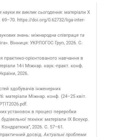
я науки як виклик сьогодення:
матеріали X
–70. https://doi.org/0.62732/liga-inter-
наукових знань: міжнародна співпраця та
іга». Вінниця: УКРЛОГОС Груп, 2026. С.
я практико-орієнтованого навчання в
еріали 14-ї Міжнар. наук.-практ. конф.
країни, 2026.
тей здобувачів інженерних
6:
матеріали Міжнар. конф. (24–25 квіт.
PTIT2026.pdf.
них установок в процесі переробки
будівельної техніки:
матеріали IХ Всеукр.
я Кондратюка”, 2026. С. 57–61.
і практичний досвід.
Актуальні проблеми