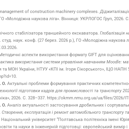
e management of construction machinery complexes.
Діджиталізаці
 ГО «Молодіжна наукова ліга». Вінниця: УКРЛОГОС Груп, 2026. С. 69
ічного стабілізатора траншейного екскаватора.
Глобалізація 
студ. наук. конф. (27 берез. 2026 р.), ГО «Молодіжна наукова л
7.03.2026.
етодичні аспекти використання формату GIFT для оцінюванн
практика використання системи управління навчанням Moodle:
мат
ни та МОН України, НТУУ «КПІ ім. Ігоря Сікорського», ІЦО НАПН У
hp?id=10.
 О.
Актуальні проблеми формування практичних компетентнос
технології підготовки кадрів для промисловості та транспорту 202
іка», 2026. С. 328–337. https://okmm.nmu.org.ua/ua/files/2026/IT
 О.
Аналіз актуальності застосування дробильних і сортуваль
.
Створення, експлуатація і ремонт автомобільного транспорту та 
ва: Національний університет “Полтавська політехніка імені Юрі
світи та науки в інженерній підготовці: європейський вимір 