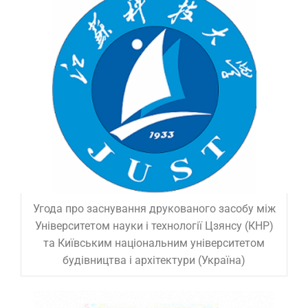
Угода про заснування друкованого засобу між
Університетом науки і технології Цзянсу (КНР)
та Київським національним університетом
будівництва і архітектури (Україна)