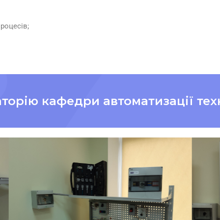
процесів;
орію кафедри автоматизації тех