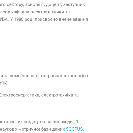
о сектору; асистент; доцент; заступник
офесор кафедри электротехники та
НУБА. У 1988 році присвоєно вчене звання
та комп’ютерно-інтегровані технології»).
ї»).
ектроенергетика, електротехніка та
вторських свідоцтва на винаходи , 1
 науково-метричної бази даних
SCOPUS
.