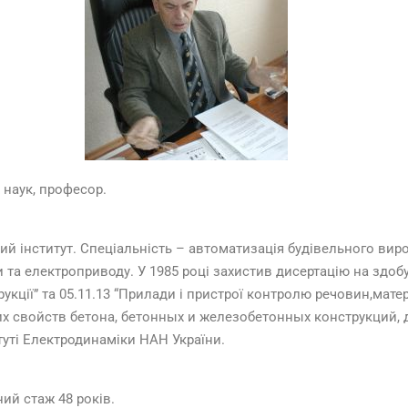
 наук, професор.
й інститут. Спеціальність – автоматизація будівельного виро
ки та електроприводу. У 1985 році захистив дисертацію на здоб
рукції” та 05.11.13 “Прилади і пристрої контролю речовин,матері
 свойств бетона, бетонных и железобетонных конструкций, 
туті Електродинаміки НАН України.
ий стаж 48 років.