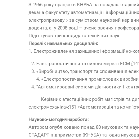
З 1966 року працює в КНУБА на посадах: старший
декана факультету автоматизації і інформаційних
электроприводу ;- за суміством науковий керівни
доцента, а у 2008 році – вчене звання професора
Підготував три кандидата технічних наук.
Перелік навчальних дисциплін:
1. Електроживлення захищених інформаційно-ком
Електропостачання та силові мережі ЕСМ
(
14
«Виробництво, транспорт та споживання елект
4. «Електропостачання промислових виробницт
“Автоматизовані системи діагностики і контро
Керівник атестаційних робіт магістрів та дипл
електромеханіка»;151 «Автоматизація та комп’ютер
Науково-методичнаробота:
Автором опубліковано понад 80 наукових та науко
СТАДАРТ підприємства (КНУБА) та одна наукова с