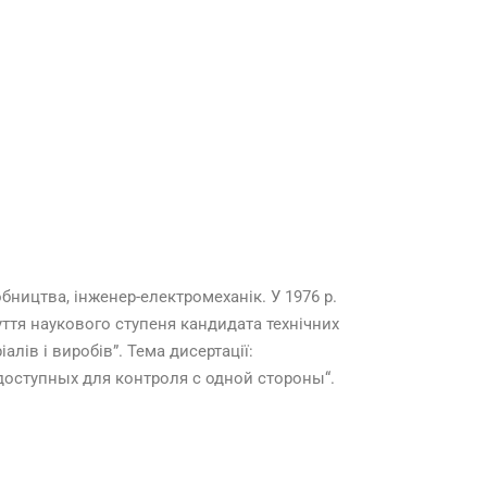
бництва, інженер-електромеханік. У 1976 р.
уття наукового ступеня кандидата технічних
алів і виробів”. Тема дисертації:
доступных для контроля с одной стороны“.