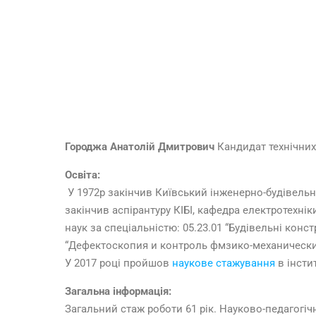
Г
о
р
оджа Анатолій Дмитрович
Кандидат технічних
Освіта:
У 1972р закінчив Київський інженерно-будівельни
закінчив аспірантуру КІБІ, кафедра електротехні
наук за спеціальністю: 05.23.01 “Будівельні конст
“Дефектоскопия и контроль фмзико-механических
У 2017 році пройшов
наукове стажування
в інсти
Загальна інформація:
Загальний стаж роботи 61 рік. Науково-педагогічн