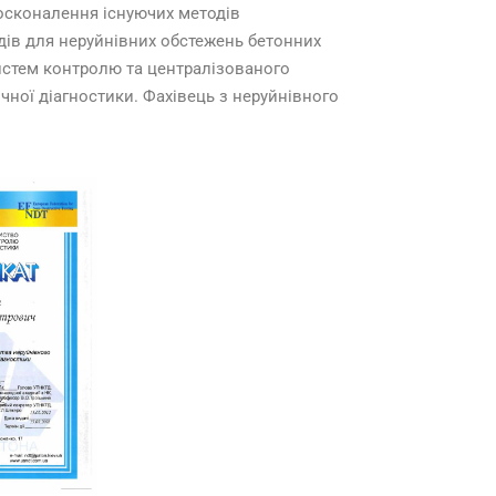
досконалення існуючих методів
дів для неруйнівних обстежень бетонних
истем контролю та централізованого
чної діагностики. Фахівець з неруйнівного