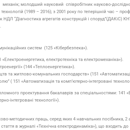
 механік; молодший науковий співробітник науково-дослідног
 технологій (1989 – 2016); з 2001 року по теперішній час – пр
к НДЛ “Діагностика агрегатів конструкцій і споруд”(ДАКіС) К
.
унікаційних систем (125 «Кібербезпека»).
1 «Електроенергетика, електротехніка та електромеханіка»).
роенергії» (144 «Теплоенергетика»).
в та житлово-комунальних господарств» (151 «Автоматизація 
лю” ( 151 «Автоматизація та комп’ютерно-інтегровані технологі
омного проектування бакалаврів за спеціальностями: 141 «Ел
но-інтегровані технології»).
во-методичних праць, серед яких 4 навчальних посібника, 2 а
таття в журналі «Технічна електродинаміка»), що входить до