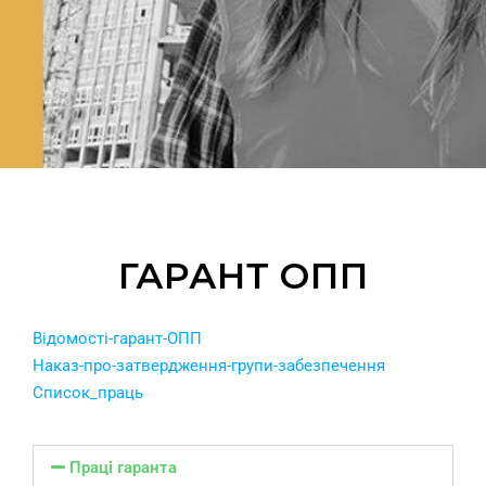
ГАРАНТ ОПП
Відомості-гарант-ОПП
Наказ-про-затвердження-групи-забезпечення
Список_праць
Праці гаранта