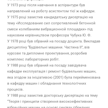
У 1973 році після навчання в аспірантури був
направлений на роботу асистентом тієї ж кафедри.
У 1975 році захистив кандидатську дисертацію на
тему «Исследование сил сопротивлений бетонной
смеси колебаниям вибрационной площадки» під
науковим керівництвом професора Чубука Ю. Ф.
У 1978 році був обраний на посаду доцента. Викладав
дисципліну “Будівельні машини. Частина II”, вів
курсове та дипломне проектування, розробив
комплекс лабораторних робіт.
У 1988 році був обраний на посаду завідувача
кафедри експлуатація і ремонт будівельних машин,
яка згодом за ініціативою (2001) була перейменована
в кафедру машин і обладнання технологічних
процесів.
У 1988 році захистив докторську дисертацію на тему
“Теорія і принципи створення високоефективних
вібраційних машин на основі синтезу гібридних