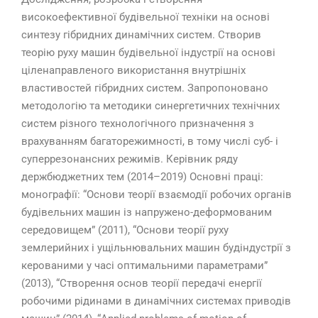
високоефективної будівельної техніки на основі
синтезу гібридних динамічних систем. Створив
теорію руху машин будівельної індустрії на основі
ціленаправленого використання внутрішніх
властивостей гібридних систем. Запропоновано
методологію та методики синергетичних технічних
систем різного технологічного призначення з
врахуванням багаторежимності, в тому числі суб- і
суперрезонансних режимів. Керівник ряду
держбюджетних тем (2014–2019) Основні праці:
монографії: “Основи теорії взаємодії робочих органів
будівельних машин із напружено-деформованим
середовищем” (2011), “Основи теорії руху
землерийних і ущільнювальних машин будіндустрії з
керованими у часі оптимальними параметрами”
(2013), “Створення основ теорії передачі енергії
робочими рідинами в динамічних системах приводів