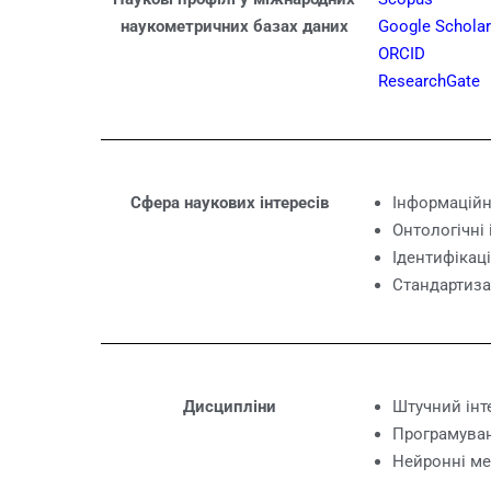
наукометричних базах даних
Google Schola
ORCID
ResearchGate
Сфера наукових інтересів
Інформаційні
Онтологічні
Ідентифікаці
Стандартиза
Дисципліни
Штучний інт
Програмува
Нейронні мер