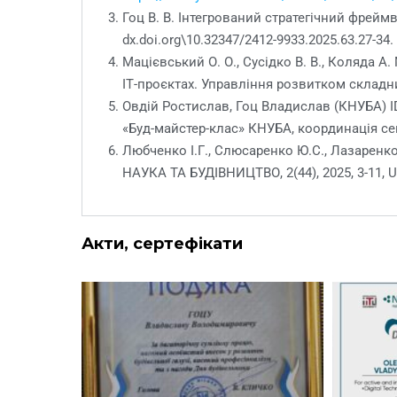
Гоц В. В. Інтегрований стратегічний фрейм
dx.doi.org\10.32347/2412-9933.2025.63.27-34
Мацієвський О. О., Сусідко В. В., Коляда 
ІТ-проєктах. Управління розвитком складних 
Овдій Ростислав, Гоц Владислав (КНУБА) 
«Буд-майстер-клас» КНУБА, координація сек
Любченко І.Г., Слюсаренко Ю.С., Лазаренко
НАУКА ТА БУДIВНИЦТВО, 2(44), 2025, 3-11, 
Акти, сертефікати