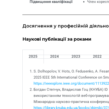
Підвищення кваліфікації
Член кореспо
Досягнення у професійній діяльно
Наукові публікації за роками
2025
2024
2023
2022
S. Dolhopolov, V. Hots, O. Fedusenko, A. Fesa
2025 IEEE 5th International Conference on Sm
https://ieeexplore.ieee.org/document/111392
Богдан Степчук, Владислав Гоц (КНУБА) ID
використанням технологій веб-програмув
Міжнародна науково-практична конференція
https://library.knuba.edu.ua/books/zbirniki/3