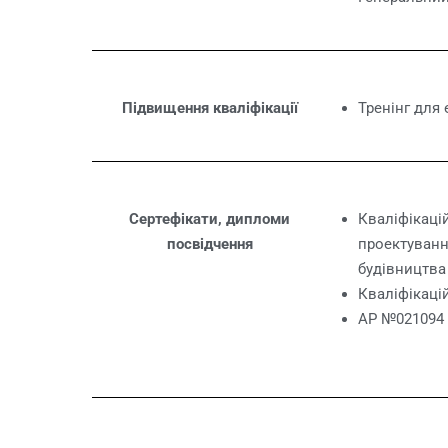
Підвищення кваліфікації
Тренінг для 
Сертефікати, дипломи
Кваліфікаці
посвідчення
проектування
будівництва 
Кваліфікаці
АР №021094 в