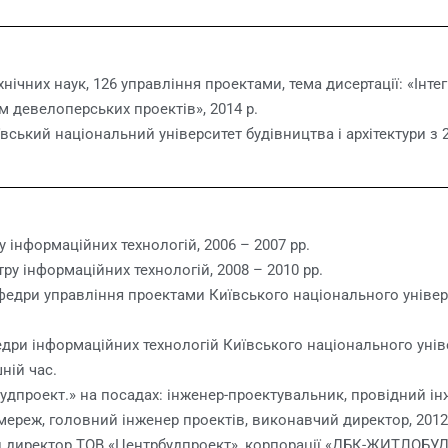
нічних наук, 126 управління проектами, тема дисертації: «Ін
 девелоперських проектів», 2014 р.
вський національний університет будівництва і архітектури з 2
у інформаційних технологій, 2006 – 2007 рр.
ру інформаційних технологій, 2008 – 2010 рр.
едри управління проектами Київського національного універси
ри інформаційних технологій Київського національного універ
шній час.
удпроект.» на посадах: інженер-проектувальник, провідний ін
мереж, головний інженер проектів, виконавчий директор, 2012
 директор ТОВ «Центрбудпроект», корпорації «ДБК-ЖИТЛОБУД», 