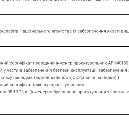
експертів Національного агентства із забезпечення якості вищо
йний сертифікат провідний інженер-проєктувальник АР №018038
 у частині забезпечення безпеки експлуатації, забезпечення 
класу наслідків (відповідальності)СС3(значні наслідки) )
йний сертифікат інженер-проєктувальник
ід 05.10.23 р. (інженерно-будівельне проектування у частині 