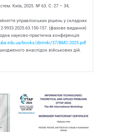
м. Київ, 2025. № 63. С. 27 – 34,
рийняття управлінських рішень у складних
12-9933.2025.63.150-157. (фахове видання)
родна науково-практична конференція
knuba.edu.ua/books/zbirniki/37/BMC-2025.pdf
ошкодженого внаслідок військових дій.