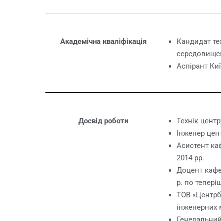
Академічна кваліфікація
Кандидат тех
середовищем
Аспірант Киї
Досвід роботи
Технік центр
Інженер цент
Асистент каф
2014 рр.
Доцент кафед
р. по тепері
ТОВ «Центрб
інженерних 
Генеральний