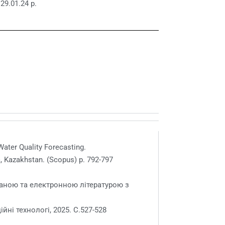
9.01.24 р.
ater Quality Forecasting.
, Kazakhstan. (Scopus) p. 792-797
ваною та електронною літературою з
і технологі, 2025. С.527-528