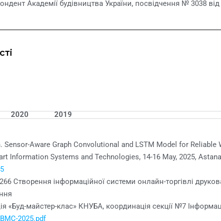
ндент Академії будівництва України, посвідчення № 3038 від 2
сті
2020
2019
n. Sensor-Aware Graph Convolutional and LSTM Model for Reliable W
art Information Systems and Technologies, 14-16 May, 2025, Astana
25
 266 Створення інформаційної системи онлайн-торгівлі друко
ання
 «Буд-майстер-клас» КНУБА, координація секції №7 Інформаційн
7/BMC-2025.pdf