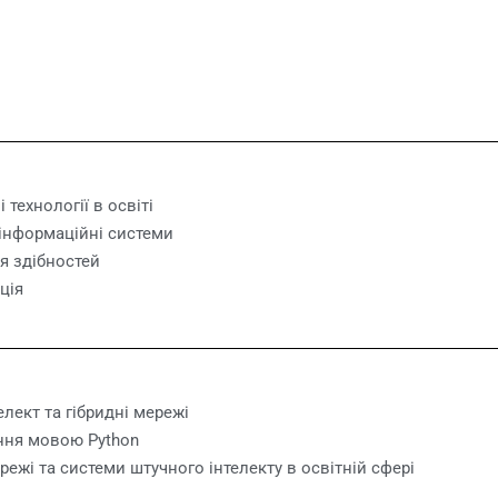
r
 технології в освіті
 інформаційні системи
я здібностей
ція
елект та гібридні мережі
ння мовою Python
ежі та системи штучного інтелекту в освітній сфері