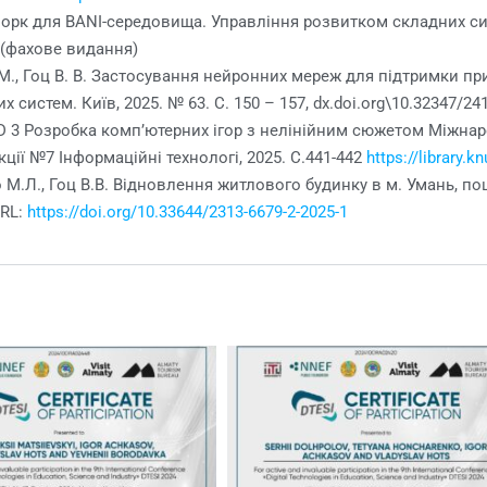
ворк для BANI-середовища. Управління розвитком складних систе
. (фахове видання)
А. М., Гоц В. В. Застосування нейронних мереж для підтримки п
систем. Київ, 2025. № 63. С. 150 – 157, dx.doi.org\10.32347/24
ID 3 Розробка комп’ютерних ігор з нелінійним сюжетом Міжна
ції №7 Інформаційні технологі, 2025. С.441-442
https://library.
 М.Л., Гоц В.В. Відновлення житлового будинку в м. Умань, п
URL:
https://doi.org/10.33644/2313-6679-2-2025-1