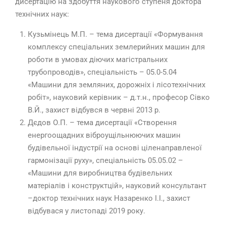
дисертацію на здобуття наукового ступеня доктора
технічних наук:
Кузьмінець М.П. – тема дисертації «Формування
комплексу спеціальних землерийних машин для
роботи в умовах діючих магістральних
трубопроводів», спеціальність – 05.0-5.04
«Машини для земляних, дорожніх і лісотехнічних
робіт», науковий керівник – д.т.н., професор Сівко
В.Й., захист відбувся в червні 2013 р.
Дєдов О.П. – тема дисертації «Створення
енергоощадних віброущільнюючих машин
будівельної індустрії на основі ціленаправленої
гармонізації руху», спеціальність 05.05.02 –
«Машини для виробництва будівельних
матеріалів і конструктцій», науковий консультант
–доктор технічних наук Назаренко І.І., захист
відбувася у листопаді 2019 року.