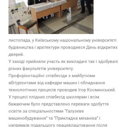
листопада, у Київському національному університеті
будівництва і архітектури проводився День відкритих
дверей.
У заході прийняли участь як викладачі так і здобувачі
різних факультетів університету.
Профорієнтаційні співбесіди з майбутніми
абітурієнтами від кафедри машин і обладнання
технологічних процесів проводив Ігор Косминський.
У процесі плідних співбесід школярам і всім
бажаючим було представлено переваги здобуття
освіти за спеціальностями “Галузеве
машинобудування” та “Прикладна механіка” і
напрямків подальшого працевлаштування після