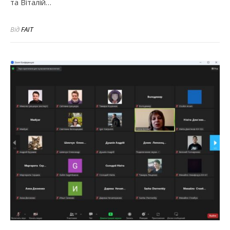
та Віталій…
Від
FAIT