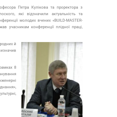
офесора Петра Кулікова та проректора з
оского, які відзначили актуальність та
онференції молодих вчених «BUILD-MASTER-
жав учасникам конференції плідної праці,
ародних й
визначив
рамках 8
анування
нженерні
днання»,
ультурні,