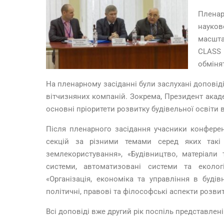
Пленар
науков
масшта
CLASS 
обміня
На пленарному засіданні були заслухані доповід
вітчизняних компаній. Зокрема, Президент акад
основні пріоритети розвитку будівельної освіти 
Після пленарного засідання учасники конферен
секцій за різними темами серед яких такі 
землекористування», «Будівництво, матеріали 
системи, автоматизовані системи та екологі
«Організація, економіка та управління в будівни
політичні, правові та філософські аспекти розвит
Всі доповіді вже другий рік поспіль представлен