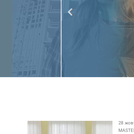
28 жов
MASTER