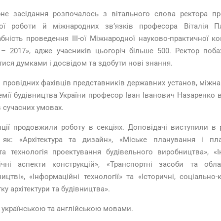
не засідання розпочалось з вітального слова ректора пр
ої роботи й міжнародних зв’язків професора Віталія Пл
бність проведення ІІІ-ої Міжнародної науково-практичної к
– 2017», адже учасників цьогоріч більше 500. Ректор поба
тися думками і досвідом та здобути нові знання.
і провідних фахівців представників державних установ, міжн
емії будівництва України професор Іван Іванович Назаренко 
в сучасних умовах.
ції продовжили роботу в секціях. Доповідачі виступили в 
як: «Архітектура та дизайн», «Міське планування і пл
та технологія проектування будівельного виробництва», «І
чні аспекти конструкцій», «Транспортні засоби та обла
цтві», «Інформаційні технології» та «Історичні, соціально-к
ку архітектури та будівництва».
і українською та англійською мовами.