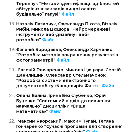
Теренчук “Методи ідентифікації здібностей
абітурієнтів закладів вищої освіти
будівельної галузі”
Файл
Наталія Лазарчук, Олександр Піхота, Віталія
Рибій, Микола Цюцюра “Нейромережеві
інструменти веб-дизайну і веб-
розробки”
Файл
Євгеній Бородавка, Олександр Харченко
“Розробка методів покращення результатів
фотограмметрії”
Файл
Євгеній Гончаренко, Микола Цюцюра, Сергій
Данилишин, Олександр Стельмачонок
“Розробка системи електронного
документообігу «Канцелярія-Факт»”
Файл
Олена Баліна, Ірина Безклубенко, Юрій
Буценко “Системний підхід до вивчення
навчальної дисципліни «Вища
математика»”
Файл
Максим Яворський, Максим Тугай, Тетяна
Гончаренко “Сучасні програми для створення
користувацьких інтерфейсів”
Файл