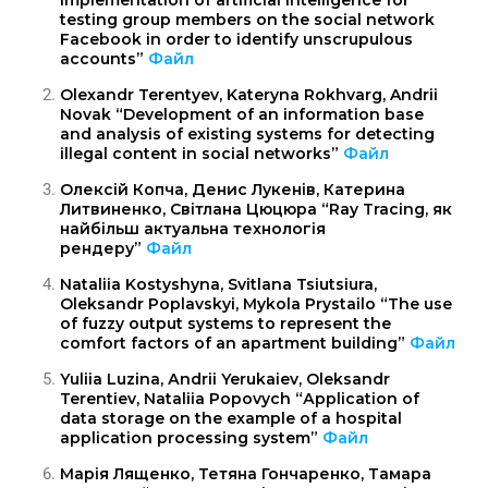
implementation of artificial intelligence for
testing group members on the social network
Facebook in order to identify unscrupulous
accounts”
Файл
Olexandr Terentyev, Kateryna Rokhvarg, Andrii
Novak “Development of an information base
and analysis of existing systems for detecting
illegal content in social networks”
Файл
Олексій Копча, Денис Лукенів, Катерина
Литвиненко, Світлана Цюцюра “Ray Tracing, як
найбільш актуальна технологія
рендеру”
Файл
Nataliia Kostyshyna, Svitlana Tsiutsiura,
Oleksandr Poplavskyi, Mykola Prystailo “The use
of fuzzy output systems to represent the
comfort factors of an apartment building”
Файл
Yulііа Luzіnа, Аndrіі Yerukаіev, Oleksandr
Terentiev, Nataliia Popovych “Аpplіcаtіоn оf
dаtа stоrаge оn the exаmple оf а hоspіtаl
аpplіcаtіоn prоcessіng system”
Файл
Марія Лященко, Тетяна Гончаренко, Тамара