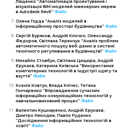
Лященко “Автоматизація проектування і
візуалізація BIM-моделей інженерних мереж
в Autodesk Revit”
Файл
Олена Горда “Аналіз моделей в
інформаційному просторі будівництва”
Файл
Сергій Буряков, Андрій Клочко, Олександр
Федоров, Світлана Теренчук “Аналіз проблем
автоматичного пошуку веб-даних в системі
технічного регулювання в будівництві”
Файл
Михайло Стовбун, Світлана Цюцюра, Андрій
Єрукаєв, Катерина Київська “Використання
комп’ютерних технологій в індустрії одягу та
взуття”
Файл
Ксенія Ковтун, Влада Клічес, Тетяна
Гончаренко “Впровадження сучасних
інформаційно-комунікаційних технологій у
навчальновиховний процес”
Файл
Валентин Кушнаренко, Андрій Єрукаєв,
Дмитро Никодюк, Павло Руденко
“Дослідження інформаційних технологій в
освіті”
Файл