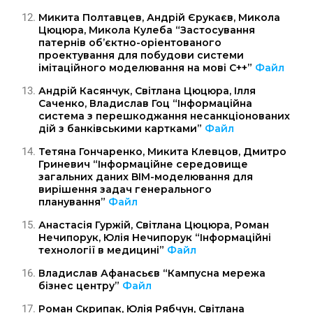
Микита Полтавцев, Андрій Єрукаєв, Микола
Цюцюра, Микола Кулеба “Застосування
патернів об’єктно-оріентованого
проектування для побудови системи
імітаційного моделювання на мові С++”
Файл
Андрій Касянчук, Світлана Цюцюра, Ілля
Саченко, Владислав Гоц “Інформаційна
система з перешкоджання несанкціонованих
дій з банківськими картками”
Файл
Тетяна Гончаренко, Микита Клевцов, Дмитро
Гриневич “Інформаційне середовище
загальних даних BIM-моделювання для
вирішення задач генерального
планування”
Файл
Анастасія Гуржій, Світлана Цюцюра, Роман
Нечипорук, Юлія Нечипорук “Інформаційні
технології в медицині”
Файл
Владислав Афанасьєв “Кампусна мережа
бізнес центру”
Файл
Роман Скрипак, Юлія Рябчун, Світлана