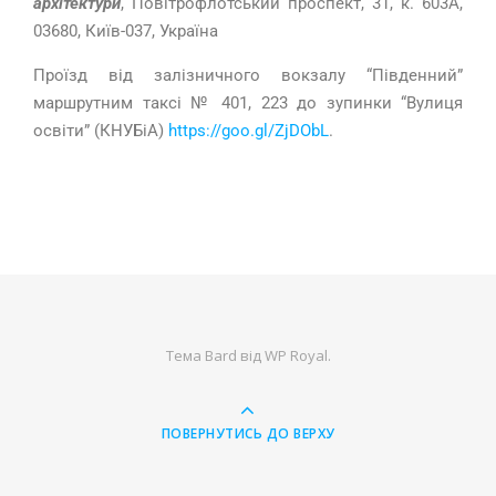
архітектури
, Повітрофлотський проспект, 31, к. 603А,
03680, Київ-037, Україна
Проїзд від залізничного вокзалу “Південний”
маршрутним таксі № 401, 223 до зупинки “Вулиця
освіти” (КНУБіА)
https://goo.gl/ZjDObL
.
Тема Bard від
WP Royal
.
ПОВЕРНУТИСЬ ДО ВЕРХУ