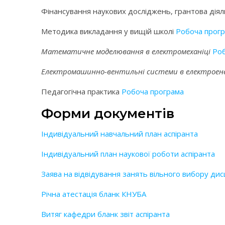
Фінансування наукових досліджень, грантова дія
Методика викладання у вищій школі
Робоча прог
Математичне моделювання в електромеханіці
Роб
Електромашинно-вентильні системи в електроене
Педагогічна практика
Робоча програма
Форми документів
Індивідуальний навчальний план аспіранта
Індивідуальний план наукової роботи а
с
піранта
Заява на відвідування занять вільного вибору дис
Річна атестація бланк КНУБА
Витяг кафедри бланк звіт аспіранта