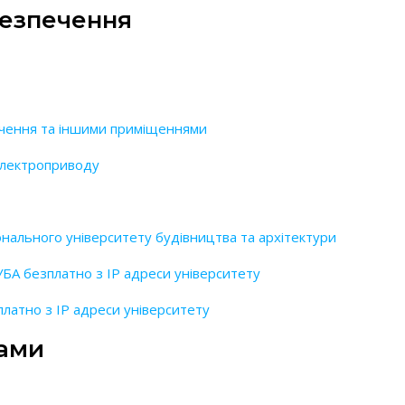
безпечення
чення та іншими приміщеннями
 електроприводу
нального університету будівництва та архітектури
УБА безплатно з IP адреси університету
латно з IP адреси університету
рами