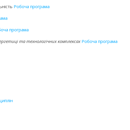
льність
Робоча програма
рама
оча програма
ргетиці та технологічних комплексах
Робоча програма
циплін