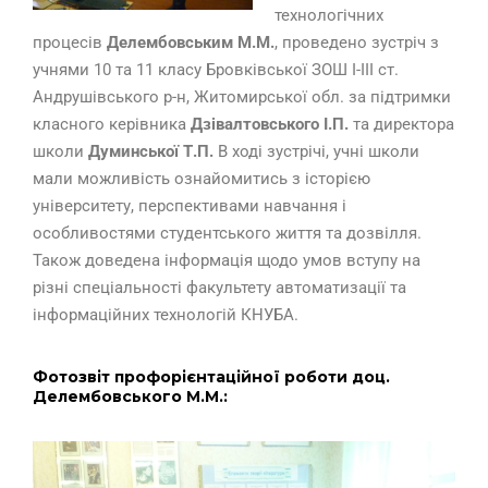
технологічних
процесів
Делембовським М.М.
, проведено зустріч з
учнями 10 та 11 класу Бровківської ЗОШ І-ІІІ ст.
Андрушівського р-н, Житомирської обл. за підтримки
класного керівника
Дзівалтовського І.П.
та директора
школи
Думинської Т.П.
В ході зустрічі, учні школи
мали можливість ознайомитись з історією
університету, перспективами навчання і
особливостями студентського життя та дозвілля.
Також доведена інформація щодо умов вступу на
різні спеціальності факультету автоматизації та
інформаційних технологій КНУБА.
Фотозвіт профорієнтаційної роботи доц.
Делембовського М.М.: