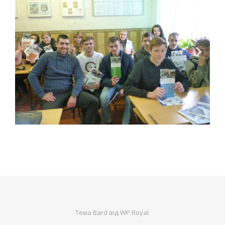
Тема Bard від
WP Royal
.