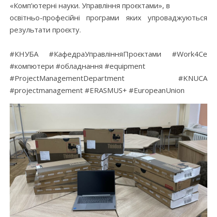
«Комп’ютерні науки. Управління проєктами», в
освітньо-професійні програми яких упроваджуються
результати проєкту.
#КНУБА #КафедраУправлінняПроєктами #Work4Ce
#компютери #обладнання #equipment
#ProjectManagementDepartment #KNUCA
#projectmanagement #ERASMUS+ #EuropeanUnion