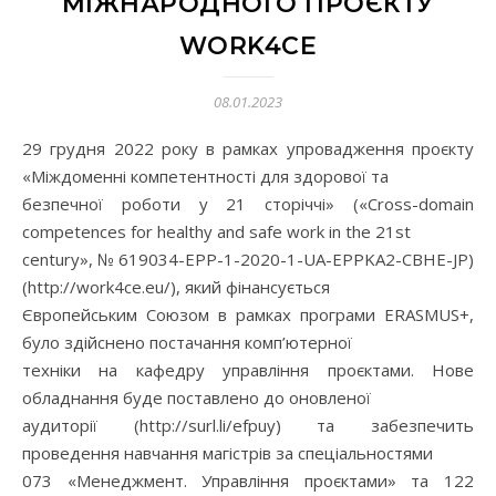
МІЖНАРОДНОГО ПРОЄКТУ
WORK4CE
08.01.2023
29 грудня 2022 року в рамках упровадження проєкту
«Міждоменні компетентності для здорової та
безпечної роботи у 21 сторіччі» («Cross-domain
competences for healthy and safe work in the 21st
century», № 619034-EPP-1-2020-1-UA-EPPKA2-CBHE-JP)
(http://work4ce.eu/), який фінансується
Європейським Союзом в рамках програми ERASMUS+,
було здійснено постачання комп’ютерної
техніки на кафедру управління проєктами. Нове
обладнання буде поставлено до оновленої
аудиторії (http://surl.li/efpuy) та забезпечить
проведення навчання магістрів за спеціальностями
073 «Менеджмент. Управління проєктами» та 122