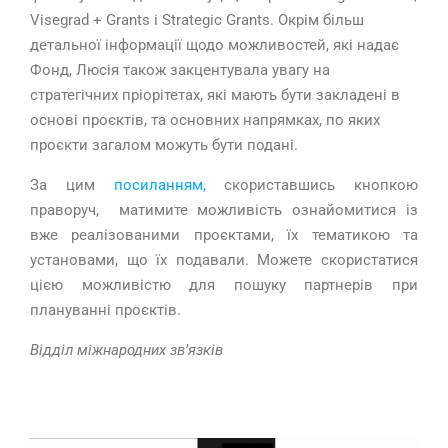
Visegrad + Grants
і
Strategic Grants.
Окрім більш
детальної інформації щодо можливостей, які надає
Фонд, Люсія також закцентувала увагу на
стратегічних пріорітетах, які мають бути закладені в
основі проєктів, та основних напрямках, по яких
проєкти загалом можуть бути подані.
За цим
посиланням,
скориставшись кнопкою
праворуч,
матимите можливість ознайомитися із
вже реалізованими проєктами, їх тематикою та
установами, що їх подавали. Можете скористатися
цією можливістю для пошуку партнерів при
плануванні проєктів.
Відділ міжнародних зв’язків