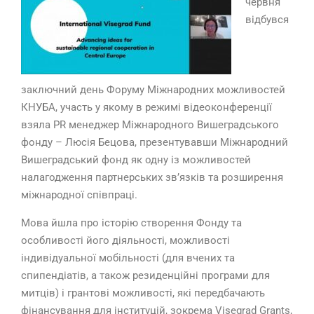
червня
відбувся
заключний день
Форуму Міжнародних можливостей
КНУБА
, участь у якому в режимі відеоконференції
взяла
PR
менеджер Міжнародного Вишеградського
фонду – Люсія Бецова, презентувавши Міжнародний
Вишеградський фонд як одну із можливостей
налагодження партнерських зв’язків та розширення
міжнародної співпраці.
Мова йшла про історію створення Фонду та
особливості його діяльності,
можливості
індивідуальної мобільності (для вчених та
спипендіатів, а також резиденційні програми для
митців) і грантові можливості, які передбачають
фінансування для інституцій, зокрема
Visegrad Grants,