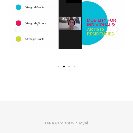
Тема Bard від
WP Royal
.