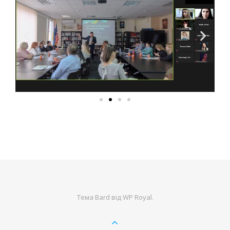
Тема Bard від
WP Royal
.