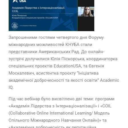
Запрошеними гостями четвертого дня Форуму
міжнародних можливостей КНУБА стали
представники Американських Рад. До онлайн-
зустрічі долучилися Юлія Піскорська, координаторка
спеціальних проектів EducationUSA, та Євгенія
Москалевич, асистентка проєкту “Ініціатива
академічної доброчесності та якості освіти” Academic
IQ.
Під час вебінар було висвітлено дві теми: програми
«Академія Лідерства з Інтернаціоналізації» і «COIL
(Collaborative Online International Learning/ Модель
Спільного Міжнародного Навчання Онлайн)» та
«Академічна доброчесність як репутаційна