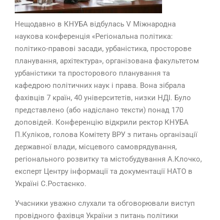
Нещодавно в КНУБА відбулась V Міжнародна
наукова конференція «Регіональна політика:
політико-правові засади, урбаністика, просторове
планування, архітектура», організована факультетом
урбаністики та просторового планування та
кафедрою політичних наук і права. Вона зібрала
фахівців 7 країн, 40 університетів, низки НДІ. Було
представлено (або надіслано тексти) понад 170
доповідей. Конференцію відкрили ректор КНУБА
П.Куліков, голова Комітету ВРУ з питань організації
державної влади, місцевого самоврядування,
регіонального розвитку та містобудування А.Клочко,
експерт Центру інформації та документації НАТО в
Україні С.Ростаєнко.
Учасники уважно слухали та обговорювали виступ
провідного фахівця України з питань політики