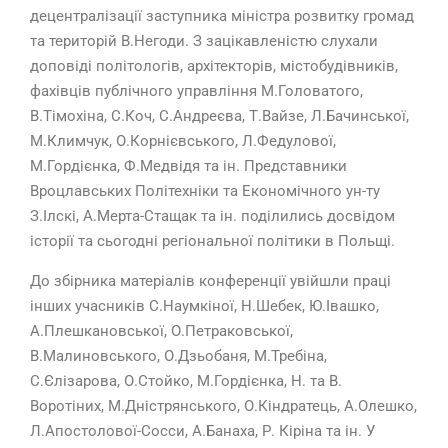
децентралізації заступника міністра розвитку громад
та територій В.Негоди. З зацікавленістю слухали
доповіді політологів, архітекторів, містобудівників,
фахівців публічного управління М.Головатого,
В.Тімохіна, С.Коч, С.Андреєва, Т.Вайзе, Л.Бачинської,
М.Климчук, О.Корнієвського, Л.Федулової,
М.Гордієнка, Ф.Медвідя та ін. Представники
Вроцлавських Політехніки та Економічного ун-ту
З.Ілскі, А.Мерта-Стащак та ін. поділились досвідом
історії та сьогодні регіональної політики в Польщі.
До збірника матеріалів конференції увійшли праці
інших учасників С.Наумкіної, Н.Шебек, Ю.Івашко,
А.Плешкановської, О.Петраковської,
В.Малиновського, О.Дзьобаня, М.Требіна,
С.Єлізарова, О.Стойко, М.Гордієнка, Н. та В.
Воротіних, М.Дністрянського, О.Кіндратець, А.Олешко,
Л.Апостолової-Сосси, А.Банаха, Р. Кіріна та ін. У