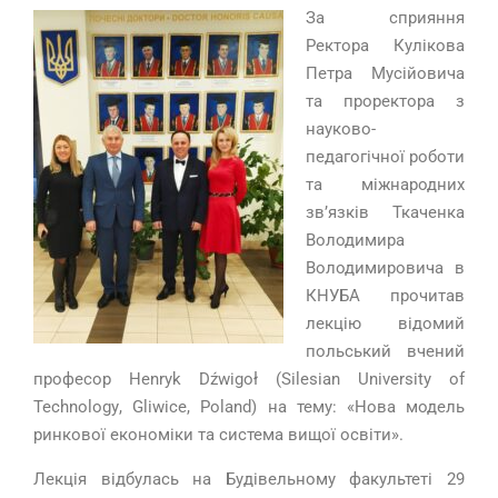
За сприяння
Ректора Кулікова
Петра Мусійовича
та проректора з
науково-
педагогічної роботи
та міжнародних
зв’язків Ткаченка
Володимира
Володимировича в
КНУБА прочитав
лекцію відомий
польський вчений
професор
Henryk D
ź
wigo
ł (
Silesian University of
Technology
,
Gliwice
,
Poland
)
на тему: «Нова модель
ринкової економіки та система вищої освіти».
Лекція відбулась на Будівельному факультеті 29