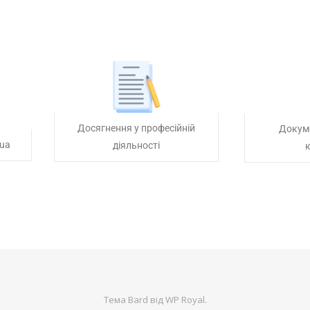
Досягнення у професійній
Докум
.ua
діяльності
к
Тема Bard від
WP Royal
.