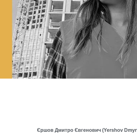
Єршов Дмитро Євгенович (Yershov Dmyr