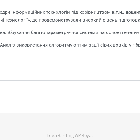
афедри інформаційних технологій під керівництвом
к.т.н., доцен
йні технології», де продемонстрували високий рівень підготов
калібрування багатопараметричної системи на основі генетич
Аналіз використання алгоритму оптимізації сірих вовків у г
Тема Bard від
WP Royal
.