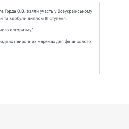
та Горда О.В.
взяли участь у Всеукраїнському
ки та здобули диплом ІІІ ступеня.
ного алгоритму”
ібридних нейронних мережах для фінансового