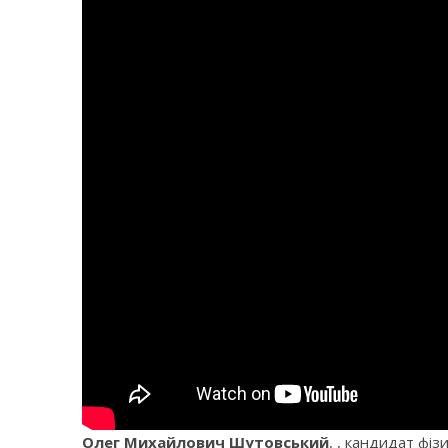
Олег Михайлович Шутовський
, , кандидат фіз