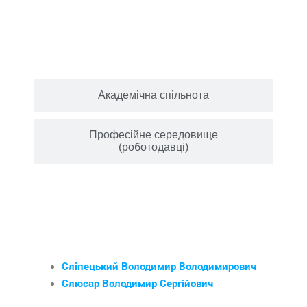
Відгуки стейкхолдерів на ОПП
Академічна спільнота
Професійне середовище
(роботодавці)
ЗДОБУВАЧІ ОНП
Сліпецький Володимир Володимирович
Слюсар Володимир Сергійович