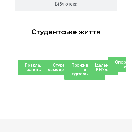
Бібліотека
Студентське життя
Спорти
Розклад
Студентське
Проживання
Їдальня
житт
занять
самоврядування
в
КНУБА
гуртожитках