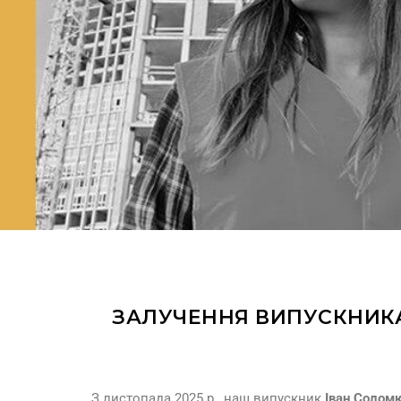
ЗАЛУЧЕННЯ ВИПУСКНИКА
З листопада 2025 р., наш випускник
Іван Соломк