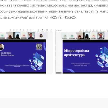
конавантажених системах, мікросервісній архітектурі, хмарни
осійсько-української війни, який закінчив бакалаврат та магі
сна архітектура” для груп КНм-25 та ІПЗм-25.