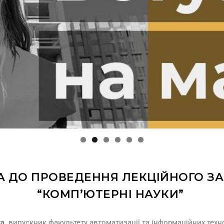
 ДО ПРОВЕДЕННЯ ЛЕКЦІЙНОГО ЗАН
“КОМП’ЮТЕРНІ НАУКИ”
а,
випускник факультету автоматизації та інформаційних технол