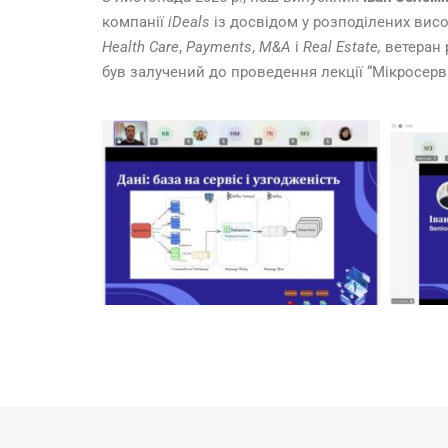
компанії
iDeals
із досвідом у розподілених висо
Health Care
,
Payments
,
M&A
і
Real Estate,
ветеран р
був залучений до проведення лекції “Мікросерві