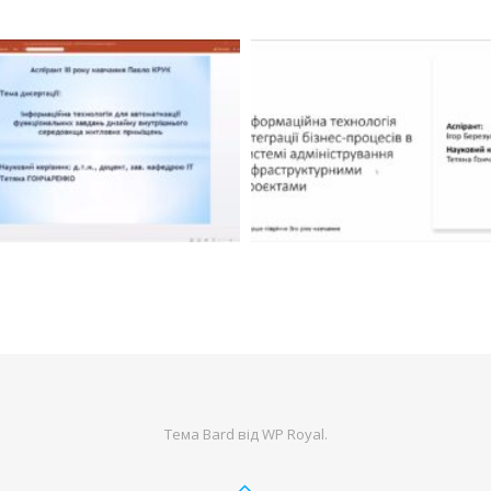
Тема Bard від
WP Royal
.